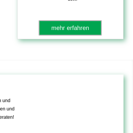
mehr erfahren
n und
sen und
eraten!