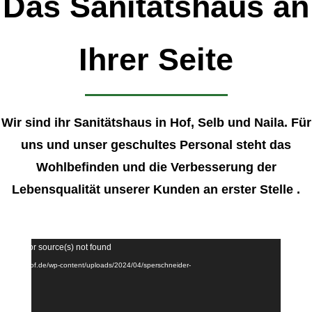
Das Sanitätshaus an
Ihrer Seite
Wir sind ihr Sanitätshaus in Hof, Selb und Naila. Für
uns und unser geschultes Personal steht das
Wohlbefinden und die Verbesserung der
Lebensqualität unserer Kunden an erster Stelle .
Video-
pported or source(s) not found
Player
schneider-hof.de/wp-content/uploads/2024/04/sperschneider-